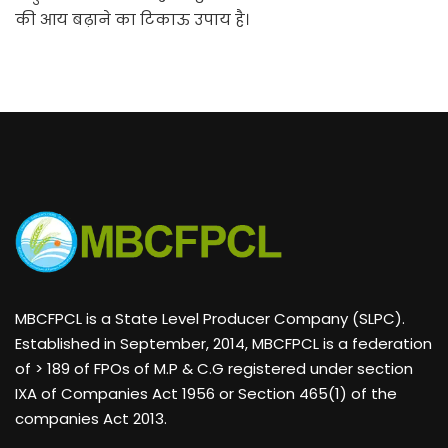
की आय बढ़ाने का टिकाऊ उपाय है।
MBCFPCL is a State Level Producer Company (SLPC).
Established in September, 2014, MBCFPCL is a federation
of > 189 of FPOs of M.P & C.G registered under section
IXA of Companies Act 1956 or Section 465(1) of the
companies Act 2013.