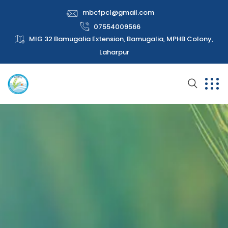
mbcfpcl@gmail.com
07554009566
MIG 32 Bamugalia Extension, Bamugalia, MPHB Colony,
Laharpur