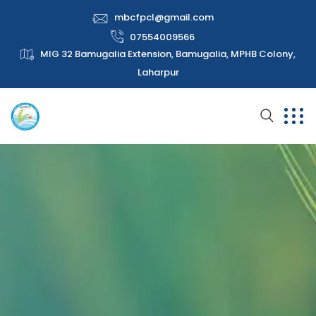
mbcfpcl@gmail.com
07554009566
MIG 32 Bamugalia Extension, Bamugalia, MPHB Colony,
Laharpur